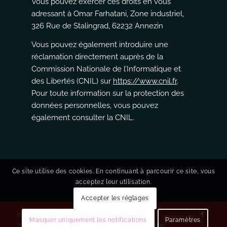
Vous pouvez exercer ces droits en vous
adressant à Omar Farhatani, Zone industriel,
326 Rue de Stalingrad, 62232 Annezin
Vous pouvez également introduire une
réclamation directement auprès de la
Commission Nationale de l’Informatique et
des Libertés (CNIL) sur
https://www.cnil.fr
.
Pour toute information sur la protection des
données personnelles, vous pouvez
également consulter la CNIL.
Ce site utilise des cookies. En continuant à parcourir ce site, vous
acceptez leur utilisation.
Accepter les réglages
© 2021 I Omar Farhatani
Masquer uniquement les notifications
Paramètres
Mentions légales
Politique de confidentialité