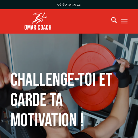
06 60 34 59 12
challenge-toi et
garde ta
motivation !